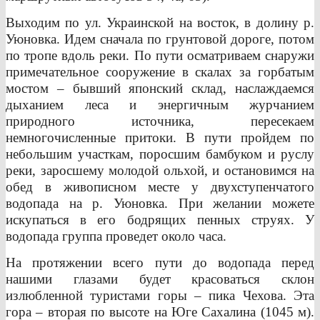
Выходим по ул. Украинской на восток, в долину р.
Уюновка. Идем сначала по грунтовой дороге, потом
по тропе вдоль реки. По пути осматриваем снаружи
примечательное сооружение в скалах за горбатым
мостом – бывший японский склад, наслаждаемся
дыханием леса и энергичным журчанием
природного источника, пересекаем
немногочисленные притоки. В пути пройдем по
небольшим участкам, поросшим бамбуком и руслу
реки, заросшему молодой ольхой, и остановимся на
обед в живописном месте у двухступенчатого
водопада на р. Уюновка. При желании можете
искупаться в его бодрящих пенных струях. У
водопада группа проведет около часа.
На протяжении всего пути до водопада перед
нашими глазами будет красоваться склон
излюбленной туристами горы – пика Чехова. Эта
гора – вторая по высоте на Юге Сахалина (1045 м).